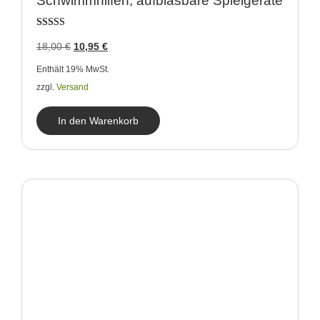
Schwimmhilfen, aufblasbare Spielgeräte
Bewertet
18,00
€
10,95
€
mit
4.00
von 5
Enthält 19% MwSt.
zzgl.
Versand
In den Warenkorb