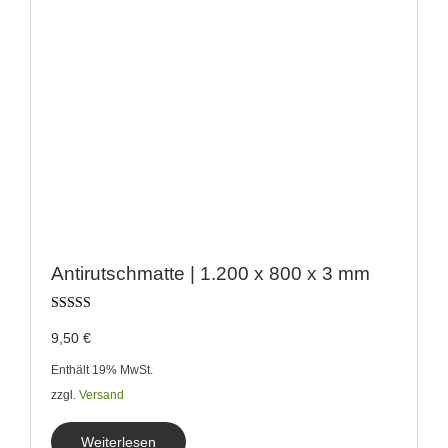
Antirutschmatte | 1.200 x 800 x 3 mm
Bewertet
9,50
€
mit
4.67
von 5
Enthält 19% MwSt.
zzgl.
Versand
Weiterlesen