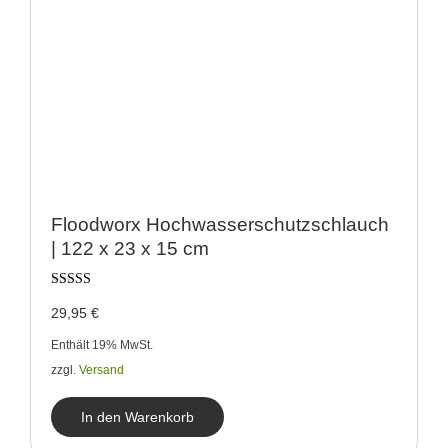
Floodworx Hochwasserschutzschlauch
| 122 x 23 x 15 cm
Bewertet mit
29,95
€
5.00
von 5
Enthält 19% MwSt.
zzgl.
Versand
In den Warenkorb