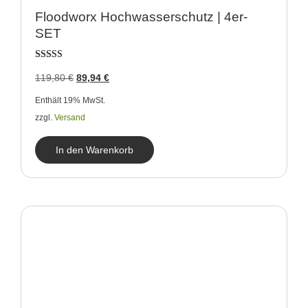
Floodworx Hochwasserschutz | 4er-
SET
Bewertet
119,80
€
89,94
€
mit
4.00
von 5
Enthält 19% MwSt.
zzgl.
Versand
In den Warenkorb